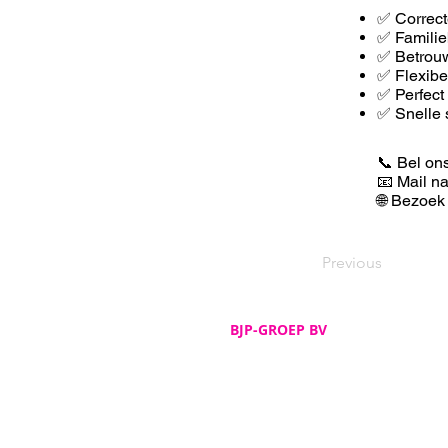
✅ Correct
✅ Familie
✅ Betrouw
✅ F
lexib
✅ Perfect
✅ Snelle 
📞 Bel on
📧 Mail n
🌐 Bezoek
Previous
BJP-GROEP BV
Adres
De Spijker 12
B-8540 Deerlijk