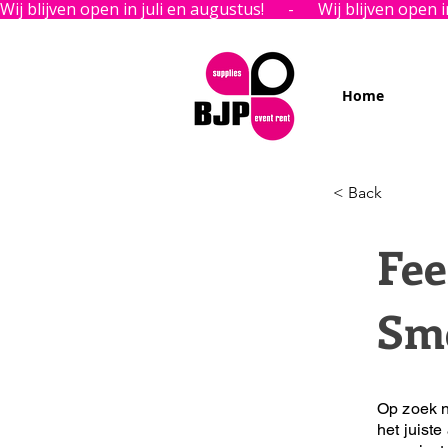
Wij blijven open in juli en augustus!      -      
Home
< Back
Fee
Sm
Op zoek n
het juiste