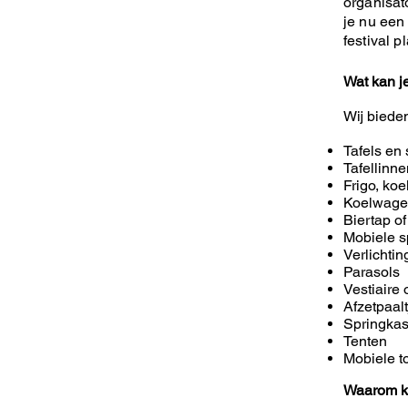
organisat
je nu een 
festival p
Wat kan j
Wij biede
Tafels en 
Tafellinn
Frigo, koe
Koelwag
Biertap of
Mobiele s
Verlichti
Parasols
Vestiaire 
Afzetpaal
Springkas
Tenten
Mobiele to
Waarom k