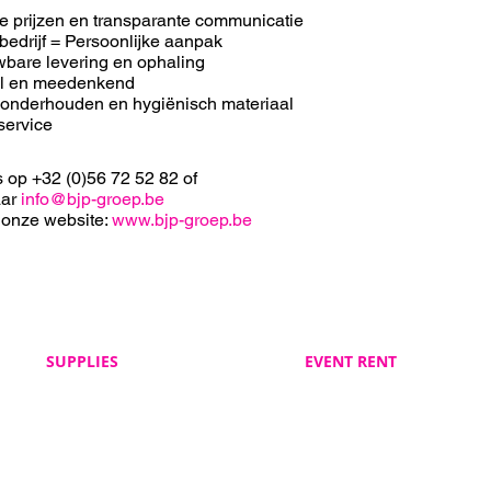
e prijzen en transparante communicatie
bedrijf = Persoonlijke aanpak
bare levering en ophaling
el en meedenkend
 onderhouden en hygiënisch materiaal
service
s op +32 (0)56 72 52 82 of
aar
info@bjp-groep.be
 onze website:
www.bjp-groep.be
SUPPLIES
EVENT RENT
Veelgestelde vragen
Veelgestelde vragen
BJP Supplies
BJP Event Rent