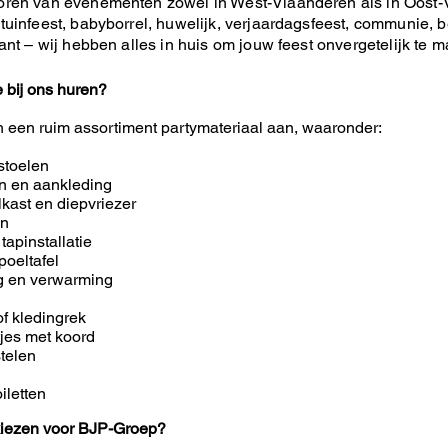
oren van evenementen zowel in West-Vlaanderen als in Oost-
tuinfeest, babyborrel, huwelijk, verjaardagsfeest, communie, be
lant – wij hebben alles in huis om jouw feest onvergetelijk te 
e bij ons huren?
n een ruim assortiment partymateriaal aan, waaronder:
stoelen
en en aankleding
lkast en diepvriezer
en
 tapinstallatie
poeltafel
ng en verwarming
of kledingrek
tjes met koord
telen
iletten
iezen voor BJP-Groep?