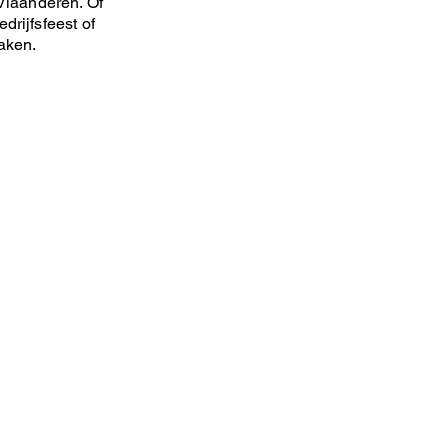
Vlaanderen. Of
drijfsfeest of
maken.