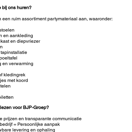
e bij ons huren?
n een ruim assortiment partymateriaal aan, waaronder:
stoelen
en en aankleding
lkast en diepvriezer
en
 tapinstallatie
poeltafel
ng en verwarming
of kledingrek
tjes met koord
telen
iletten
iezen voor BJP-Groep?
e prijzen en transparante communicatie
bedrijf = Persoonlijke aanpak
bare levering en ophaling