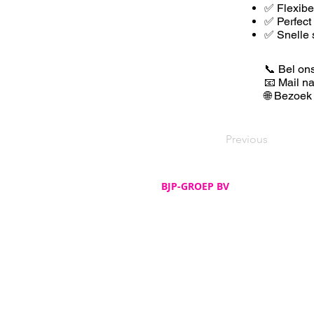
✅ F
lexib
✅ Perfect
✅ Snelle 
📞 Bel on
📧 Mail n
🌐 Bezoek
Previous
BJP-GROEP BV
Adres
De Spijker 12
B-8540 Deerlijk
Telefoon
+32 (0)56 72 52 82