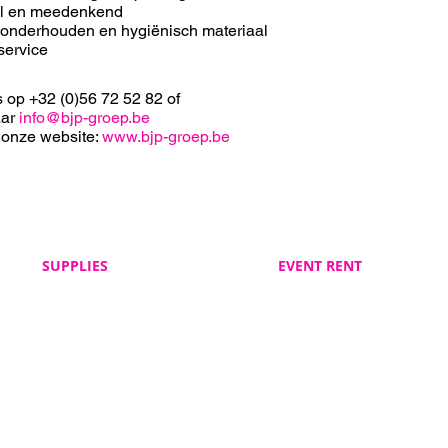
el en meedenkend
 onderhouden en hygiënisch materiaal
service
s op +32 (0)56 72 52 82 of
aar
info@bjp-groep.be
 onze website:
www.bjp-groep.be
SUPPLIES
EVENT RENT
Veelgestelde vragen
Veelgestelde vragen
BJP Supplies
BJP Event Rent
Algemene voorwaarden
Algemene voorwaarden
BJP Supplies
BJP Event Rent