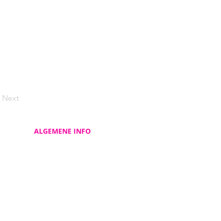
Next
ALGEMENE INFO
Contacteer ons
Over ons