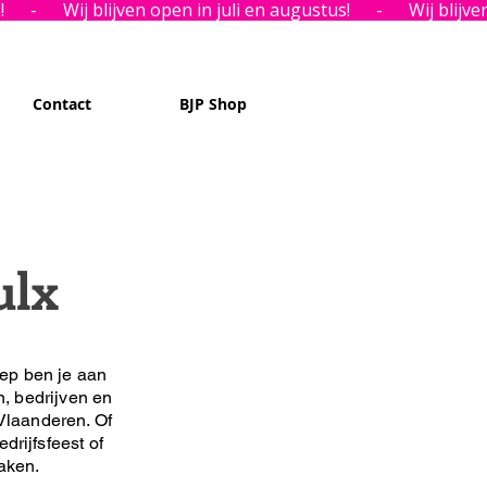
Contact
BJP Shop
ulx
ep ben je aan
n, bedrijven en
Vlaanderen. Of
drijfsfeest of
maken.