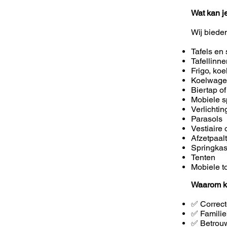
Wat kan j
Wij biede
Tafels en 
Tafellinn
Frigo, koe
Koelwag
Biertap of
Mobiele s
Verlichti
Parasols
Vestiaire 
Afzetpaal
Springkas
Tenten
Mobiele to
Waarom k
✅ Correct
✅ Familie
✅ Betrouw