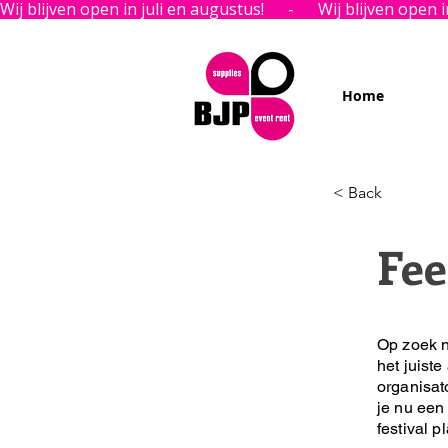
Wij blijven open in juli en augustus!      -      
Home
< Back
Fee
Op zoek n
het juiste
organisat
je nu een 
festival p