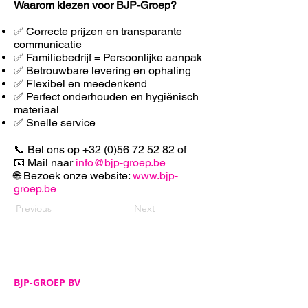
Waarom kiezen voor BJP-Groep?
✅ Correcte prijzen en transparante
communicatie
✅ Familiebedrijf = Persoonlijke aanpak
✅ Betrouwbare levering en ophaling
✅ F
lexibel en meedenkend
✅ Perfect onderhouden en hygiënisch
materiaal
✅ Snelle service
📞 Bel ons op
+32 (0)56 72 52 82
of
📧 Mail naar
info@bjp-groep.be
🌐 Bezoek onze website:
www.bjp-
groep.be
Previous
Next
BJP-GROEP BV
Adres