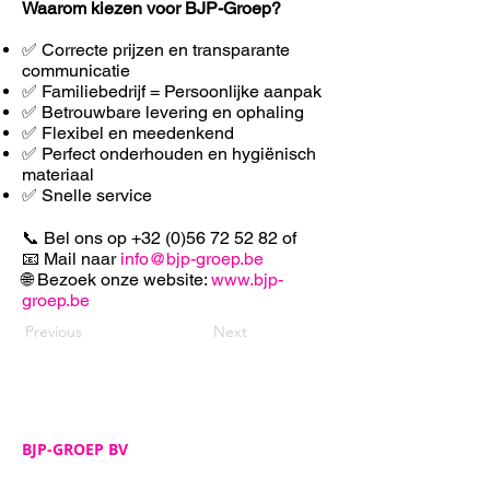
Waarom kiezen voor BJP-Groep?
✅ Correcte prijzen en transparante
communicatie
✅ Familiebedrijf = Persoonlijke aanpak
✅ Betrouwbare levering en ophaling
✅ F
lexibel en meedenkend
✅ Perfect onderhouden en hygiënisch
materiaal
✅ Snelle service
📞 Bel ons op
+32 (0)56 72 52 82
of
📧 Mail naar
info@bjp-groep.be
🌐 Bezoek onze website:
www.bjp-
groep.be
Previous
Next
BJP-GROEP BV
Adres