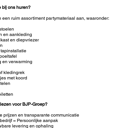
e bij ons huren?
n een ruim assortiment partymateriaal aan, waaronder:
stoelen
en en aankleding
lkast en diepvriezer
en
 tapinstallatie
poeltafel
ng en verwarming
of kledingrek
tjes met koord
telen
iletten
iezen voor BJP-Groep?
e prijzen en transparante communicatie
bedrijf = Persoonlijke aanpak
bare levering en ophaling