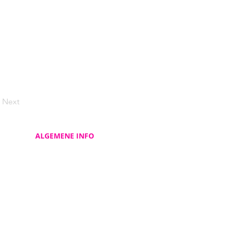
Next
ALGEMENE INFO
Contacteer ons
Over ons