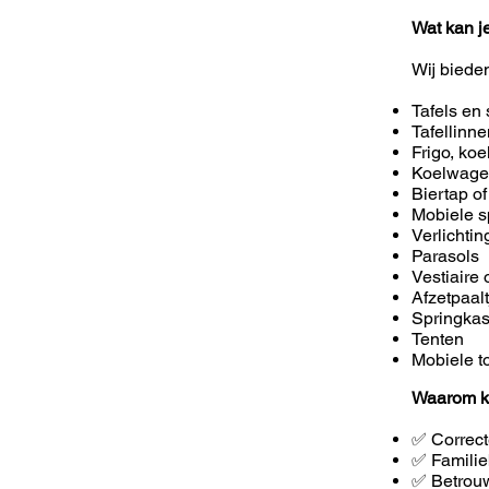
Wat kan j
Wij biede
Tafels en 
Tafellinn
Frigo, koe
Koelwag
Biertap of
Mobiele s
Verlichti
Parasols
Vestiaire 
Afzetpaal
Springkas
Tenten
Mobiele to
Waarom k
✅ Correct
✅ Familie
✅ Betrouw