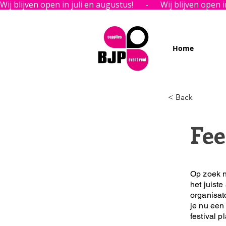
Wij blijven open in juli en augustus!      -      
Home
< Back
Fee
Op zoek n
het juiste
organisat
je nu een 
festival p