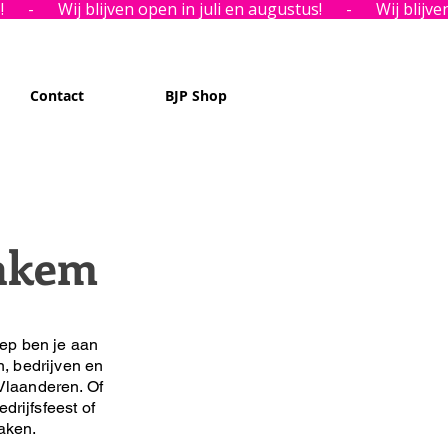
Contact
BJP Shop
inkem
ep ben je aan
n, bedrijven en
Vlaanderen. Of
drijfsfeest of
maken.