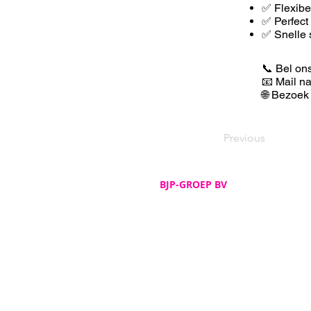
✅ F
lexib
✅ Perfect
✅ Snelle 
📞 Bel on
📧 Mail n
🌐 Bezoek
Previous
BJP-GROEP BV
Adres
De Spijker 12
B-8540 Deerlijk
Telefoon
+32 (0)56 72 52 82