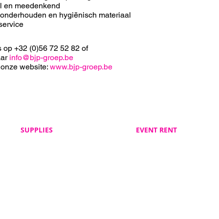
el en meedenkend
 onderhouden en hygiënisch materiaal
service
s op +32 (0)56 72 52 82 of
aar
info@bjp-groep.be
 onze website:
www.bjp-groep.be
SUPPLIES
EVENT RENT
Veelgestelde vragen
Veelgestelde vragen
BJP Supplies
BJP Event Rent
Algemene voorwaarden
Algemene voorwaarden
BJP Supplies
BJP Event Rent