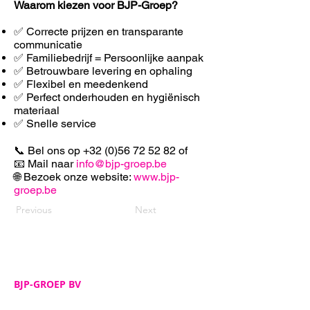
Waarom kiezen voor BJP-Groep?
✅ Correcte prijzen en transparante
communicatie
✅ Familiebedrijf = Persoonlijke aanpak
✅ Betrouwbare levering en ophaling
✅ F
lexibel en meedenkend
✅ Perfect onderhouden en hygiënisch
materiaal
✅ Snelle service
📞 Bel ons op
+32 (0)56 72 52 82
of
📧 Mail naar
info@bjp-groep.be
🌐 Bezoek onze website:
www.bjp-
groep.be
Previous
Next
BJP-GROEP BV
Adres