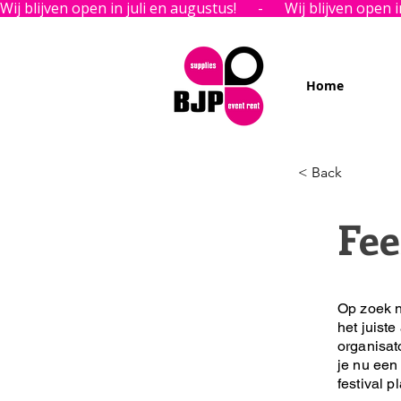
Wij blijven open in juli en augustus!      -      
Home
< Back
Fee
Op zoek n
het juiste
organisat
je nu een 
festival p