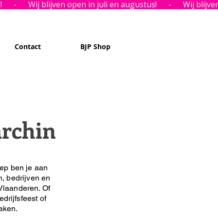
Contact
BJP Shop
archin
ep ben je aan
n, bedrijven en
Vlaanderen. Of
drijfsfeest of
maken.