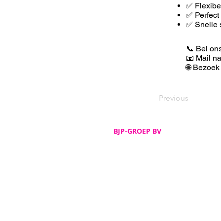
✅ F
lexib
✅ Perfect
✅ Snelle 
📞 Bel on
📧 Mail n
🌐 Bezoek
Previous
BJP-GROEP BV
Adres
De Spijker 12
B-8540 Deerlijk
Telefoon
+32 (0)56 72 52 82