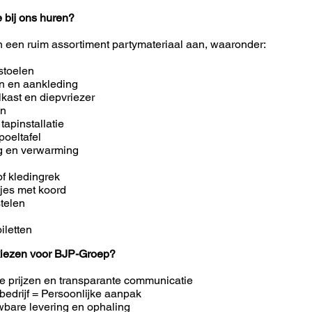
e bij ons huren?
n een ruim assortiment partymateriaal aan, waaronder:
stoelen
en en aankleding
lkast en diepvriezer
en
 tapinstallatie
poeltafel
ng en verwarming
of kledingrek
tjes met koord
telen
iletten
iezen voor BJP-Groep?
e prijzen en transparante communicatie
bedrijf = Persoonlijke aanpak
bare levering en ophaling