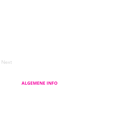
Next
ALGEMENE INFO
Contacteer ons
Over ons