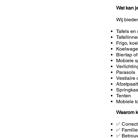
Wat kan j
Wij biede
Tafels en 
Tafellinn
Frigo, koe
Koelwag
Biertap of
Mobiele s
Verlichti
Parasols
Vestiaire 
Afzetpaal
Springkas
Tenten
Mobiele to
Waarom k
✅ Correct
✅ Familie
✅ Betrouw