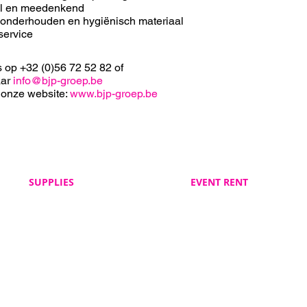
el en meedenkend
 onderhouden en hygiënisch materiaal
service
s op +32 (0)56 72 52 82 of
aar
info@bjp-groep.be
 onze website:
www.bjp-groep.be
SUPPLIES
EVENT RENT
Veelgestelde vragen
Veelgestelde vragen
BJP Supplies
BJP Event Rent
Algemene voorwaarden
Algemene voorwaarden
BJP Supplies
BJP Event Rent