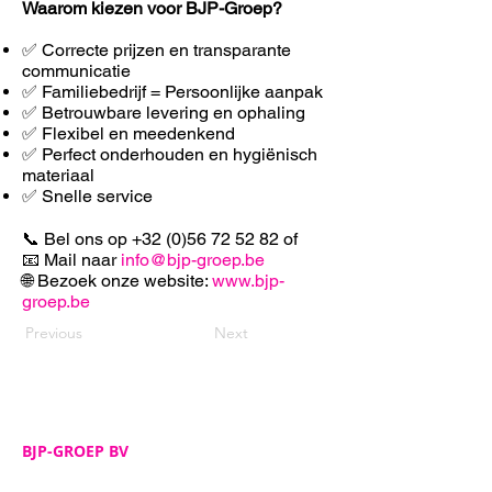
Waarom kiezen voor BJP-Groep?
✅ Correcte prijzen en transparante
communicatie
✅ Familiebedrijf = Persoonlijke aanpak
✅ Betrouwbare levering en ophaling
✅ F
lexibel en meedenkend
✅ Perfect onderhouden en hygiënisch
materiaal
✅ Snelle service
📞 Bel ons op
+32 (0)56 72 52 82
of
📧 Mail naar
info@bjp-groep.be
🌐 Bezoek onze website:
www.bjp-
groep.be
Previous
Next
BJP-GROEP BV
Adres