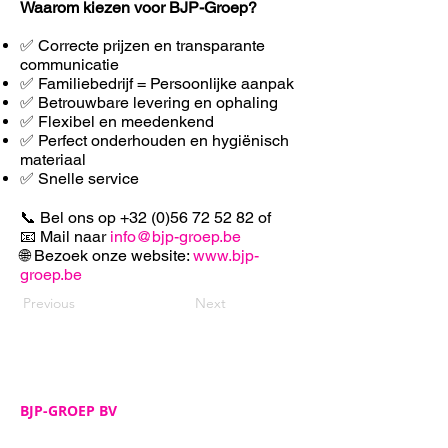
Waarom kiezen voor BJP-Groep?
✅ Correcte prijzen en transparante
communicatie
✅ Familiebedrijf = Persoonlijke aanpak
✅ Betrouwbare levering en ophaling
✅ F
lexibel en meedenkend
✅ Perfect onderhouden en hygiënisch
materiaal
✅ Snelle service
📞 Bel ons op
+32 (0)56 72 52 82
of
📧 Mail naar
info@bjp-groep.be
🌐 Bezoek onze website:
www.bjp-
groep.be
Previous
Next
BJP-GROEP BV
Adres