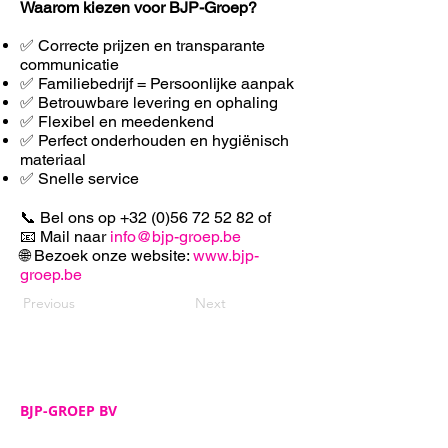
Waarom kiezen voor BJP-Groep?
✅ Correcte prijzen en transparante
communicatie
✅ Familiebedrijf = Persoonlijke aanpak
✅ Betrouwbare levering en ophaling
✅ F
lexibel en meedenkend
✅ Perfect onderhouden en hygiënisch
materiaal
✅ Snelle service
📞 Bel ons op
+32 (0)56 72 52 82
of
📧 Mail naar
info@bjp-groep.be
🌐 Bezoek onze website:
www.bjp-
groep.be
Previous
Next
BJP-GROEP BV
Adres